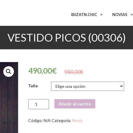
IBIZATN.CHIC
NOVIAS
VESTIDO PICOS (00306)
490,00
€
980,00
€
Talla
VESTIDO
Añadir al carrito
PICOS
(00306)
cantidad
Código:
N/A
Categoría:
Novia