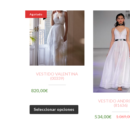
Agotado
VESTIDO VALENTINA
(00339)
820,00
€
VESTIDO AND
(81636)
Seleccionar opciones
534,00
€
1.069,0