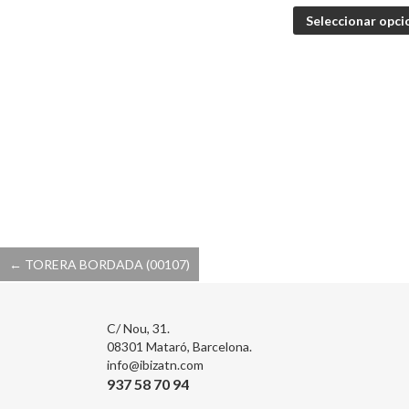
Seleccionar opci
←
TORERA BORDADA (00107)
Post
navigation
C/ Nou, 31.
08301 Mataró, Barcelona.
info@ibizatn.com
937 58 70 94