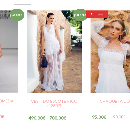
Agotado
¡Oferta!
¡Oferta!
RÓMEDA
VESTIDO ESCOTE PICO
CHAQUETA DO
(42607)
95,00
€
0
€
190,00
€
490,00
€
780,00
€
–