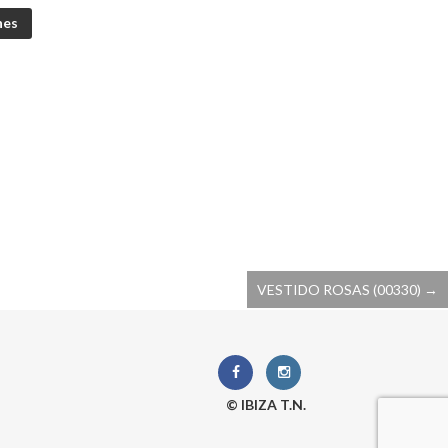
nes
VESTIDO ROSAS (00330)
→
© IBIZA T.N.