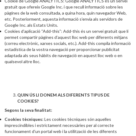
Cookie de Google ANALYTICS: Google ANALYTICS és un servei
gratuït que ofereix Google Inc. i que recull informació sobre les
pàgines de la web consultada, a quina hora, quin navegador Web,
etc. Posteriorment, aquesta informació s’envia als servidors de
Google Inc. als Estats Units.
Cookies d’aplicació “Add-this”: Add-this és un servei gratuït que li
permet compartir pàgines d’aquest lloc web per diferents mitjans
(correu electrònic, xarxes socials, etc.). Add-this compila informació
estadística de la vostra navegació per proporcionar publicitat
adaptada als seus hàbits de navegació en aquest lloc web o en
qualsevol altre lloc.
QUIN ÚS LI DONEM ALS DIFERENTS TIPUS DE
COOKIES?
Segons la seva finalitat:
Cookies tècniques:
Les cookies tècniques són aquelles
imprescindibles i estrictament necessàries per al correcte
funcionament d’un portal web i la utilització de les diferents