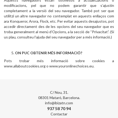
Aquests navegadors estan sotmesos a actualitzacions o
modificacions, pel que no podem garantir que s’ajustin
completament a la versió del seu navegador. També pot ser que
utilitzi un altre navegador no contemplat en aquests enllaços com
ara Konqueror, Arora, Flock, etc. Per evitar aquests desajustos, pot
accedir directament des de les opcions del seu navegador que es
troba generalment al menú d’Opcions, a la secció de “Privacitat”. (Si
us plau, consulteu l’ajuda del seu navegador per a més informació.)
ON PUC OBTENIR MÉS INFORMACIÓ?
Pots trobar més informació sobre cookies a
www.allaboutcookies.org o www.youronlinechoices.eu.
C/ Nou, 31.
08301 Mataró, Barcelona.
info@ibizatn.com
937 58 70 94
Contactar