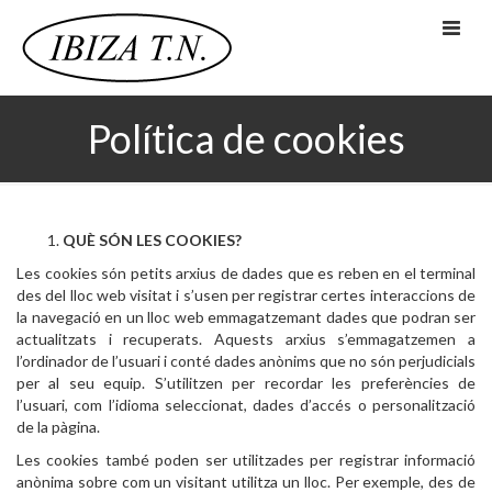
Skip
to
content
IBIZATN.CHIC
Política de cookies
NOVIAS
COMUNIONES
NOSOTRAS
BLOG
QUÈ SÓN LES COOKIES?
TIENDA
Les cookies són petits arxius de dades que es reben en el terminal
des del lloc web visitat i s’usen per registrar certes interaccions de
la navegació en un lloc web emmagatzemant dades que podran ser
actualitzats i recuperats. Aquests arxius s’emmagatzemen a
l’ordinador de l’usuari i conté dades anònims que no són perjudicials
per al seu equip. S’utilitzen per recordar les preferències de
l’usuari, com l’idioma seleccionat, dades d’accés o personalització
de la pàgina.
Les cookies també poden ser utilitzades per registrar informació
anònima sobre com un visitant utilitza un lloc. Per exemple, des de