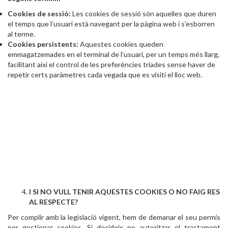
Cookies de sessió:
Les cookies de sessió són aquelles que duren
el temps que l’usuari està navegant per la pàgina web i s’esborren
al terme.
Cookies persistents:
Aquestes cookies queden
emmagatzemades en el terminal de l’usuari, per un temps més llarg,
facilitant així el control de les preferències triades sense haver de
repetir certs paràmetres cada vegada que es visiti el lloc web.
I SI NO VULL TENIR AQUESTES COOKIES O NO FAIG RES
AL RESPECTE?
Per complir amb la legislació vigent, hem de demanar el seu permís
per gestionar cookies. Si decideix no autoritzar el tractament