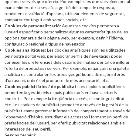
opcions i serveis que ofereix. Por exemple, les que serveixen per al
manteniment de la sessió, la gestió del temps de resposta,
rendiment o validació d’opcions, utilitzar elements de seguretat,
compartir contingut amb xarxes socials, etc.
Cookies de personalització:
Aquestes cookies permeten a
l’usuari especificar o personalitzar algunes característiques de les
opcions generals de la pàgina web, per exemple, definir l’idioma,
configuració regional o tipus de navegador.
Cookies analítiques:
Les cookies analítiques són les utilitzades
pel nostre portal web, per elaborar perfils de navegació i poder
conèixer les preferències dels usuaris del mateix per tal de millorar
l’oferta de productes i serveis. Per exemple, mitjançant una galeta
analítica es controlarien les àrees geogràfiques de major interès
d’un usuari, quin és el producte de més acceptació, etc.
Cookies publicitàries / de publicitat:
Les cookies publicitàries
permeten la gestió dels espais publicitaris en base a criteris
concrets. Per exemple la freqüència d’accés, el contingut editat,
etc. Les cookies de publicitat permeten a través de la gestió de la
publicitat emmagatzemar informació del comportament a través de
l’observació d’hàbits, estudiant els accessos i formant un perfil de
preferències de l’usuari, per oferir publicitat relacionada amb els
interessos del seu perfil.
Segons termini: