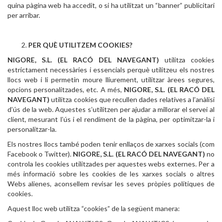
quina pàgina web ha accedit, o si ha utilitzat un “banner” publicitari
per arribar.
PER QUÈ UTILITZEM COOKIES?
NIGORE, S.L. (EL RACÓ DEL NAVEGANT)
utilitza cookies
estrictament necessàries i essencials perquè utilitzeu els nostres
llocs web i li permetin moure lliurement, utilitzar àrees segures,
opcions personalitzades, etc. A més,
NIGORE, S.L. (EL RACÓ DEL
NAVEGANT)
utilitza cookies que recullen dades relatives a l’anàlisi
d’ús de la web. Aquestes s’utilitzen per ajudar a millorar el servei al
client, mesurant l’ús i el rendiment de la pàgina, per optimitzar-la i
personalitzar-la.
Els nostres llocs també poden tenir enllaços de xarxes socials (com
Facebook o Twitter).
NIGORE, S.L. (EL RACÓ DEL NAVEGANT)
no
controla les cookies utilitzades per aquestes webs externes. Per a
més informació sobre les cookies de les xarxes socials o altres
Webs alienes, aconsellem revisar les seves pròpies polítiques de
cookies.
Aquest lloc web utilitza “cookies” de la següent manera: