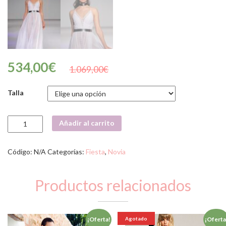
534,00
€
1.069,00
€
Talla
VESTIDO
Añadir al carrito
ANDRÓMEDA
(81636)
cantidad
Código:
N/A
Categorías:
Fiesta
,
Novia
Productos relacionados
Agotado
¡Oferta!
¡Oferta