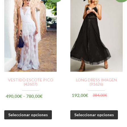
VESTIDO ESCOTE PICO
LONG DRESS IMAGEN
(42607)
(91626)
192,00
€
384,00
€
490,00
€
780,00
€
–
Seleccionar opciones
Seleccionar opciones